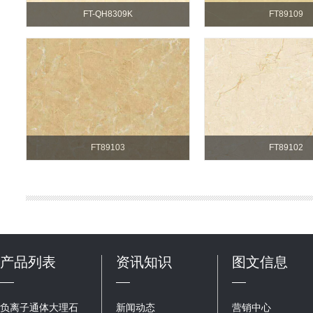
FT-QH8309K
FT89109
FT89103
FT89102
产品列表
资讯知识
图文信息
负离子通体大理石
新闻动态
营销中心